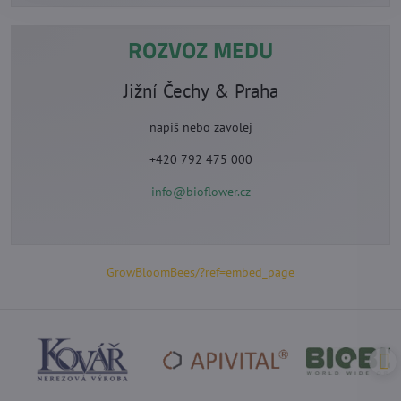
ROZVOZ MEDU
Jižní Čechy & Praha
napiš nebo zavolej
+420 792 475 000
info@bioflower.cz
GrowBloomBees/?ref=embed_page