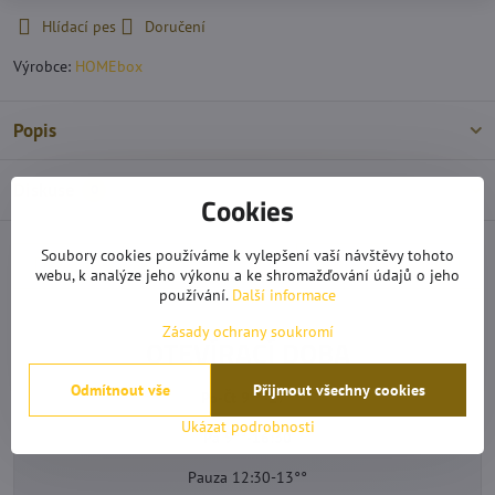
Hlídací pes
Doručení
Výrobce:
HOMEbox
Popis
Diskuse
0
Cookies
Soubory cookies používáme k vylepšení vaší návštěvy tohoto
Předchozí produkt
Následující produkt
webu, k analýze jeho výkonu a ke shromažďování údajů o jeho
používání.
Další informace
Zásady ochrany soukromí
OTEVÍRACÍ DOBA
Odmítnout vše
Přijmout všechny cookies
Po-Čt 9°°-17°°
Ukázat podrobnosti
Pá 9°°-16:30
Pauza 12:30-13°°