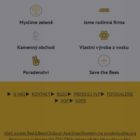
Myslíme zeleně
Jsme rodinná firma
Kamenný obchod
Vlastní výroba z vosku
Poradenství
Save the Bees
O NÁS
KONTAKT
BLOG
PRODEJCI VLP
FOTOGALERIE
VOP
GDPR
Včelí postel Bed&Bees
Chillout Apartman
Domény na prodej
Jooble.org
Restaurace U Hroznu
ZO ČSV ČB
Shuttlebus
Rafty Vltava
Stava-Eko