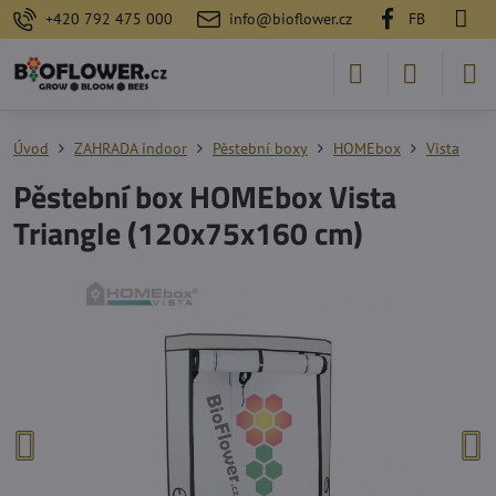
+420 792 475 000
info@bioflower.cz
FB
Úvod
ZAHRADA indoor
Pěstební boxy
HOMEbox
Vista
Pěstební box HOMEbox Vista
Triangle (120x75x160 cm)