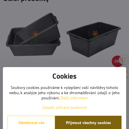
20%
Plastová nádrž na vodu 65 l
Plastová nádrž na vodu 90 l
F
Cookies
s
Skladem
Skladem
240 Kč
270 Kč
Soubory cookies používáme k vylepšení vaší návštěvy tohoto
webu, k analýze jeho výkonu a ke shromažďování údajů o jeho
Do košíku
Do košíku
používání.
Další informace
Zásady ochrany soukromí
Odmítnout vše
Přijmout všechny cookies