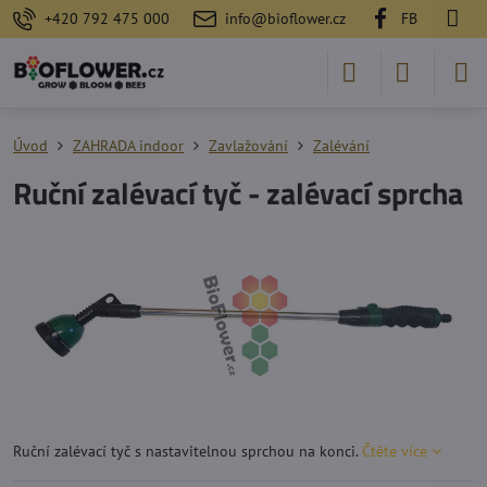
+420 792 475 000
info@bioflower.cz
FB
Úvod
ZAHRADA indoor
Zavlažování
Zalévání
Ruční zalévací tyč - zalévací sprcha
Ruční zalévací tyč s nastavitelnou sprchou na konci.
Čtěte více