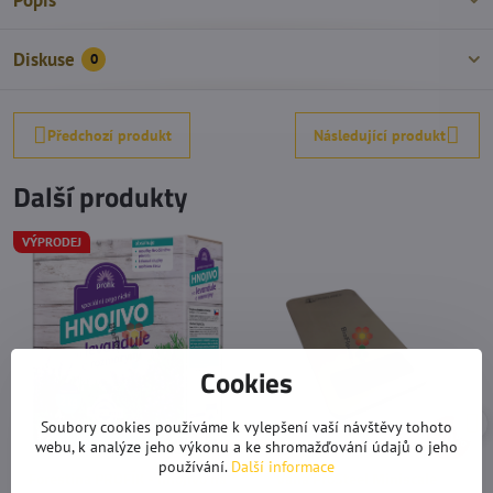
Popis
Diskuse
0
Předchozí produkt
Následující produkt
Další produkty
VÝPRODEJ
Cookies
Soubory cookies používáme k vylepšení vaší návštěvy tohoto
20%
webu, k analýze jeho výkonu a ke shromažďování údajů o jeho
používání.
Další informace
Forestina PROFÍK - hnojivo na
Váha ProSteel Miniscale