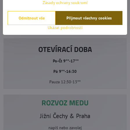
levandule a rozmarýny 2 Kg
100g/0,01g
Zásady ochrany soukromí
Skladem
Skladem u dodavatele
250 Kč
455 Kč
Odmítnout vše
Přijmout všechny cookies
Do košíku
Do košíku
Ukázat podrobnosti
OTEVÍRACÍ DOBA
Po-Čt 9°°-17°°
Pá 9°°-16:30
Pauza 12:30-13°°
ROZVOZ MEDU
Jižní Čechy & Praha
napiš nebo zavolej