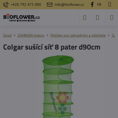
+420 792 475 000
info@bioflower.cz
FB
Úvod
ZAHRADA indoor
Potřeby pro zahradníky a pěstitele
Suš
Colgar sušící síť 8 pater d90cm