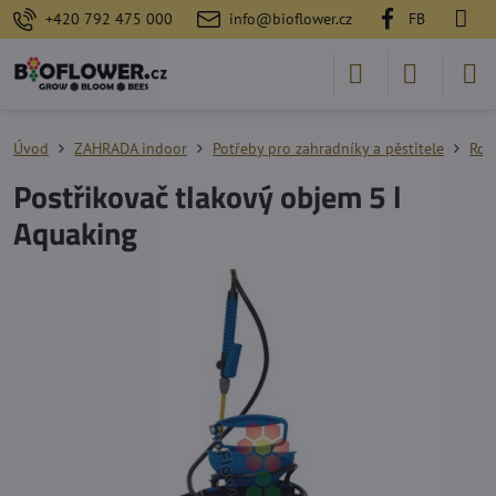
+420 792 475 000
info@bioflower.cz
FB
Úvod
ZAHRADA indoor
Potřeby pro zahradníky a pěstitele
Roz
Postřikovač tlakový objem 5 l
Aquaking