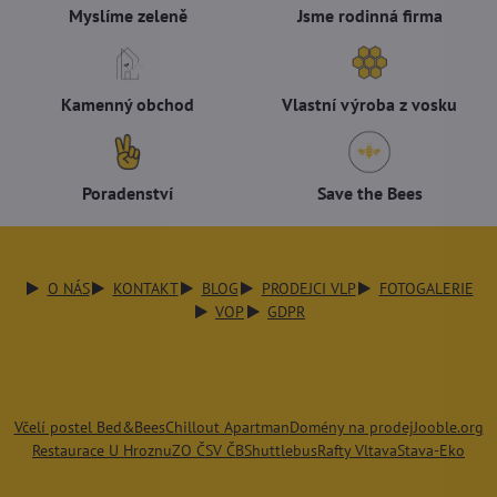
Myslíme zeleně
Jsme rodinná firma
Kamenný obchod
Vlastní výroba z vosku
Poradenství
Save the Bees
O NÁS
KONTAKT
BLOG
PRODEJCI VLP
FOTOGALERIE
VOP
GDPR
Včelí postel Bed&Bees
Chillout Apartman
Domény na prodej
Jooble.org
Restaurace U Hroznu
ZO ČSV ČB
Shuttlebus
Rafty Vltava
Stava-Eko