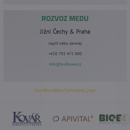
ROZVOZ MEDU
Jižní Čechy & Praha
napiš nebo zavolej
+420 792 475 000
info@bioflower.cz
GrowBloomBees/?ref=embed_page