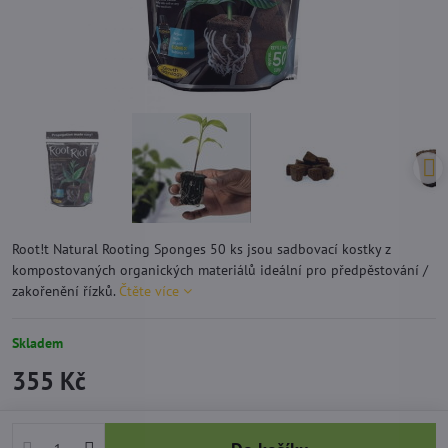
Root!t Natural Rooting Sponges 50 ks jsou sadbovací kostky z
kompostovaných organických materiálů ideální pro předpěstování /
zakořenění řízků.
Čtěte více
Skladem
355 Kč