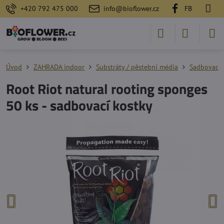
+420 792 475 000
info@bioflower.cz
FB
Úvod
ZAHRADA indoor
Substráty / pěstební média
Sadbovací 
Root Riot natural rooting sponges
50 ks - sadbovací kostky