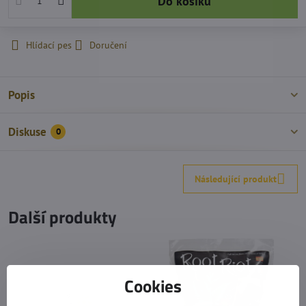
Do košíku
Hlídací pes
Doručení
Popis
Diskuse
0
Následující produkt
Další produkty
Cookies