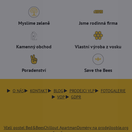
Myslíme zeleně
Jsme rodinná firma
Kamenný obchod
Vlastní výroba z vosku
Poradenství
Save the Bees
O NÁS
KONTAKT
BLOG
PRODEJCI VLP
FOTOGALERIE
VOP
GDPR
Včelí postel Bed&Bees
Chillout Apartman
Domény na prodej
Jooble.org