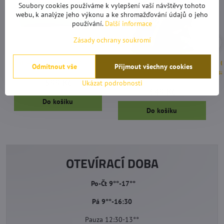
Soubory cookies používáme k vylepšení vaší návštěvy tohoto
webu, k analýze jeho výkonu a ke shromažďování údajů o jeho
používání.
Další informace
Zásady ochrany soukromí
Plastový skleník 55 × 31 × 23 cm
Root Riot Rooting Sponges 100 ks
G
Odmítnout vše
Přijmout všechny cookies
- sadbovací kostky
sa
Skladem
599 Kč
Ukázat podrobnosti
Skladem
649 Kč
Do košíku
Do košíku
OTEVÍRACÍ DOBA
Po-Čt 9°°-17°°
Pá 9°°-16:30
Pauza 12:30-13°°