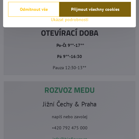
Odmítnout vše
Přijmout všechny cookies
Ukázat podrobnosti
OTEVÍRACÍ DOBA
Po-Čt 9°°-17°°
Pá 9°°-16:30
Pauza 12:30-13°°
ROZVOZ MEDU
Jižní Čechy & Praha
napiš nebo zavolej
+420 792 475 000
info@bioflower.cz