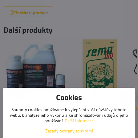
Předchozí produkt
Další produkty
Cookies
40%
50%
Metrop MR 1 1L
BIO Salát hlávkový
Soubory cookies používáme k vylepšení vaší návštěvy tohoto
webu, k analýze jeho výkonu a ke shromažďování údajů o jeho
Skladem
Skladem
830 Kč
11,50 Kč
používání.
Další informace
Zásady ochrany soukromí
Do košíku
Do košíku