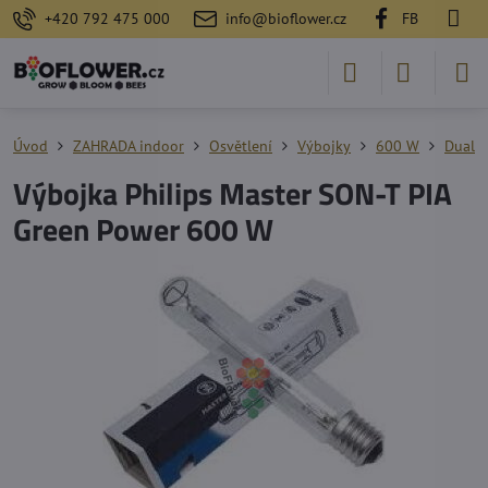
+420 792 475 000
info@bioflower.cz
FB
Úvod
ZAHRADA indoor
Osvětlení
Výbojky
600 W
Dual (
Výbojka Philips Master SON-T PIA
Green Power 600 W