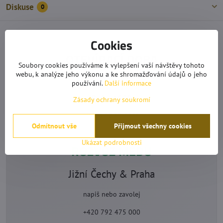
Diskuse
0
Cookies
OTEVÍRACÍ DOBA
Soubory cookies používáme k vylepšení vaší návštěvy tohoto
webu, k analýze jeho výkonu a ke shromažďování údajů o jeho
Po-Čt 9°°-17°°
používání.
Další informace
Pá 9°°-16:30
Zásady ochrany soukromí
Pauza 12:30-13°°
Odmítnout vše
Přijmout všechny cookies
Ukázat podrobnosti
ROZVOZ MEDU
Jižní Čechy & Praha
napiš nebo zavolej
+420 792 475 000