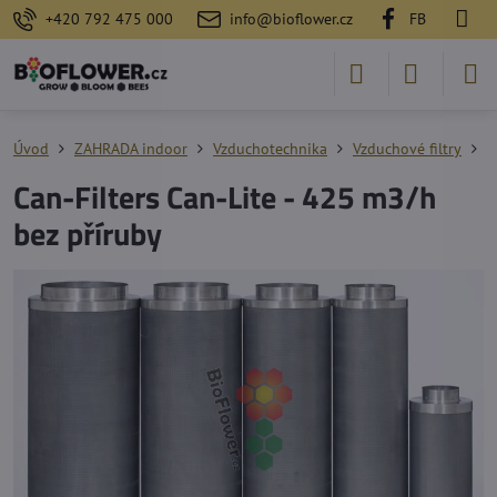
+420 792 475 000
info@bioflower.cz
FB
Úvod
ZAHRADA indoor
Vzduchotechnika
Vzduchové filtry
C
Can-Filters Can-Lite - 425 m3/h
bez příruby