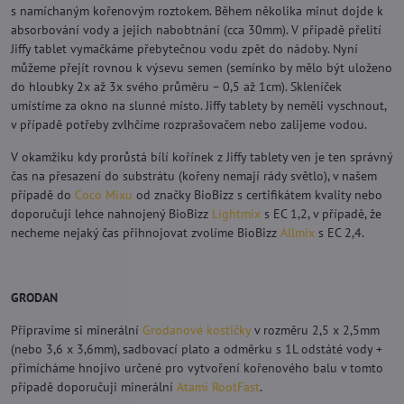
s namíchaným kořenovým roztokem. Během několika minut dojde k
absorbování vody a jejich nabobtnání (cca 30mm). V případě přelití
Jiffy tablet vymačkáme přebytečnou vodu zpět do nádoby. Nyní
můžeme přejít rovnou k výsevu semen (semínko by mělo být uloženo
do hloubky 2x až 3x svého průměru – 0,5 až 1cm). Skleníček
umístíme za okno na slunné místo. Jiffy tablety by neměli vyschnout,
v případě potřeby zvlhčíme rozprašovačem nebo zalijeme vodou.
V okamžiku kdy prorůstá bílí kořínek z Jiffy tablety ven je ten správný
čas na přesazení do substrátu (kořeny nemají rády světlo), v našem
případě do
Coco Mixu
od značky BioBizz s certifikátem kvality nebo
doporučuji lehce nahnojený BioBizz
Lightmix
s EC 1,2, v případě, že
necheme nejaký čas přihnojovat zvolíme BioBizz
Allmix
s EC 2,4.
GRODAN
Připravíme si minerální
Grodanové kostičky
v rozměru 2,5 x 2,5mm
(nebo 3,6 x 3,6mm), sadbovací plato a odměrku s 1L odstáté vody +
přimícháme hnojivo určené pro vytvoření kořenového balu v tomto
případě doporučuji minerální
Atami RootFast
.