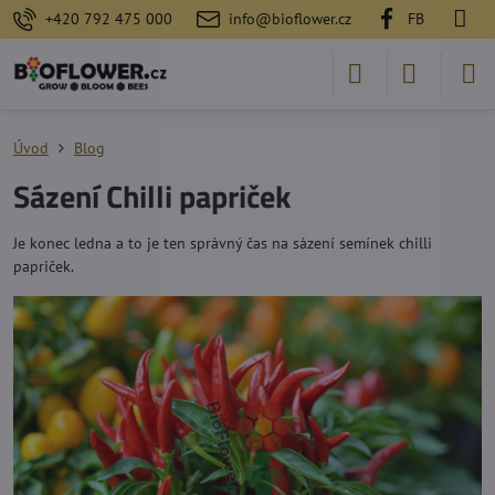
+420 792 475 000
info@bioflower.cz
FB
Úvod
Blog
Sázení Chilli papriček
Je konec ledna a to je ten správný čas na sázení semínek chilli
papriček.