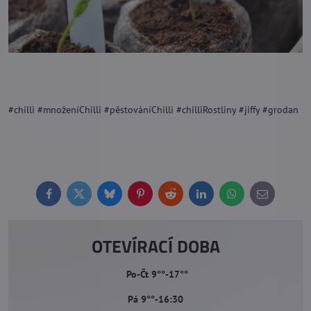
#chilli #množeníChilli #pěstováníChilli #chilliRostliny #jiffy #grodan
Facebook
Twitter
Bluesky
Pinterest
Reddit
LinkedIn
WhatsApp
E-
mail
OTEVÍRACÍ DOBA
Po-Čt 9°°-17°°
Pá 9°°-16:30