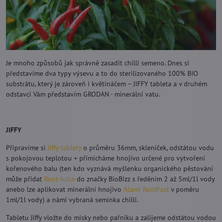
Je mnoho způsobů jak správně zasadit chilli semeno. Dnes si
představíme dva typy výsevu a to do sterilizovaného 100% BIO
substrátu, který je zároveň i květináčem – JIFFY tableta a v druhém
odstavci Vám představím GRODAN - minerální vatu.
JIFFY
Připravíme si
Jiffy tablety
o průměru 36mm, skleníček, odstátou vodu
s pokojovou teplotou + přimícháme hnojivo určené pro vytvoření
kořenového balu (ten kdo vyznává myšlenku organického pěstování
může přidat
Root-Juice
do značky BioBizz s ředěním 2 až 5ml/1l vody
anebo lze aplikovat minerální hnojivo
Atami RootFast
v poměru
1ml/1l vody) a námi vybraná semínka chilli.
Tabletu Jiffy vložte do misky nebo pařníku a zalijeme odstátou vodou