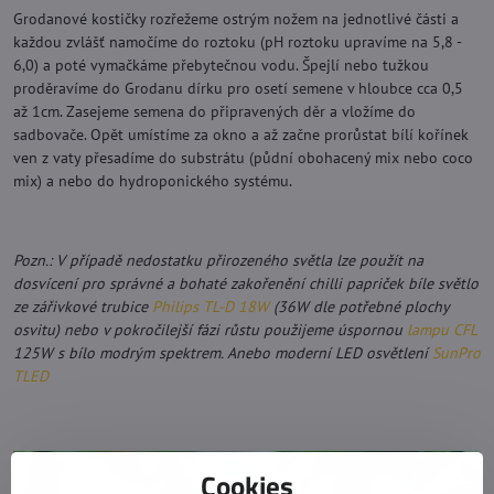
Grodanové kostičky rozřežeme ostrým nožem na jednotlivé části a
každou zvlášť namočíme do roztoku (pH roztoku upravíme na 5,8 -
6,0) a poté vymačkáme přebytečnou vodu. Špejlí nebo tužkou
proděravíme do Grodanu dírku pro osetí semene v hloubce cca 0,5
až 1cm. Zasejeme semena do připravených děr a vložíme do
sadbovače. Opět umístíme za okno a až začne prorůstat bílí kořínek
ven z vaty přesadíme do substrátu (půdní obohacený mix nebo coco
mix) a nebo do hydroponického systému.
Pozn.: V případě nedostatku přirozeného světla lze použít na
dosvícení pro správné a bohaté zakořenění chilli papriček bíle světlo
ze zářivkové trubice
Philips TL-D 18W
(36W dle potřebné plochy
osvitu) nebo v pokročilejší fázi růstu použijeme úspornou
lampu CFL
125W s bílo modrým spektrem. Anebo moderní LED osvětlení
SunPro
TLED
Cookies