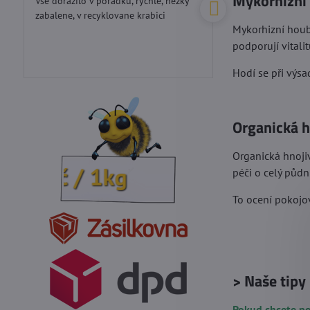
Mykorhizní
Vse dorazilo v poradku, rychle, hezky
Perfektní přístup...d
5
zabalene, v recyklovane krabici
Mykorhizní houby
podporují vitalit
Hodí se při výs
Organická h
Organická hnojiv
0Kč / 1kg
péči o celý půdn
To ocení pokojov
> Naše tipy
Pokud chcete po