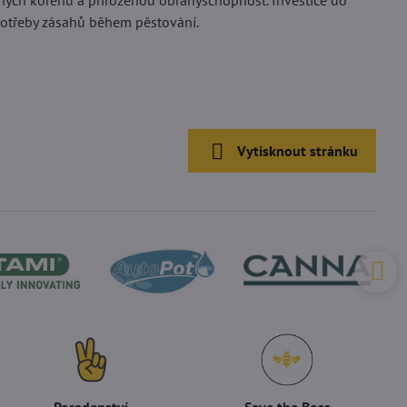
 silných kořenů a přirozenou obranyschopnost. Investice do
í potřeby zásahů během pěstování.
Vytisknout stránku