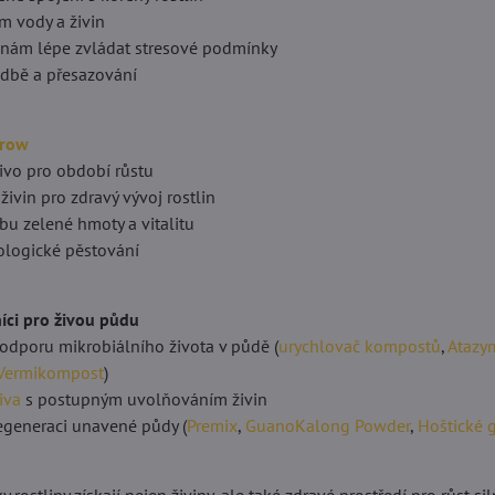
em vody a živin
linám lépe zvládat stresové podmínky
sadbě a přesazování
Grow
ivo pro období růstu
 živin pro zdravý vývoj rostlin
bu zelené hmoty a vitalitu
ologické pěstování
íci pro živou půdu
podporu mikrobiálního života v půdě (
urychlovač kompostů
,
Atazy
 Vermikompost
)
iva
s postupným uvolňováním živin
regeneraci unavené půdy (
Premix
,
GuanoKalong Powder
,
Hoštické 