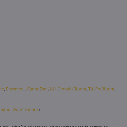
me
,
Enzymes+
,
CannaZym
,
A.H. Growth/Bloom
,
T.A. ProBloom
,
guáno
,
Worm Humus
)