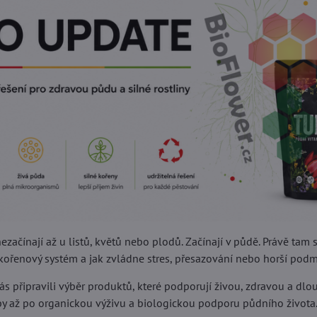
nezačínají až u listů, květů nebo plodů. Začínají v půdě. Právě tam 
í kořenový systém a jak zvládne stres, přesazování nebo horší podm
ás připravili výběr produktů, které podporují živou, zdravou a dl
y až po organickou výživu a biologickou podporu půdního života