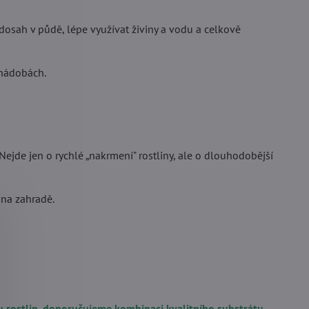
ží dorazilo za 1 den
Doporučuje obchod. Niektore p
5
su dostupne iba v cesku.
 dosah v půdě, lépe využívat živiny a vodu a celkově
 nádobách.
Nejde jen o rychlé „nakrmení" rostliny, ale o dlouhodobější
 na zahradě.
u rostlin, doporučujeme kombinaci kvalitního substrátu,