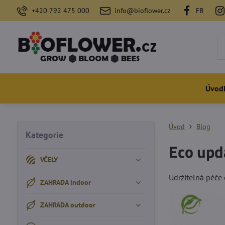
+420 792 475 000
info@bioflower.cz
FB
Úvod
Úvod
Blog
Kategorie
Eco upda
VČELY
Udržitelná péče 
ZAHRADA indoor
ZAHRADA outdoor