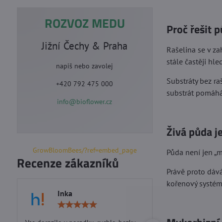
ROZVOZ MEDU
Proč řešit 
Jižní Čechy & Praha
Rašelina se v za
stále častěji hle
napiš nebo zavolej
Substráty bez ra
+420 792 475 000
substrát pomáhá
info@bioflower.cz
Živá půda j
GrowBloomBees/?ref=embed_page
Půda není jen „m
Recenze zákazníků
Právě proto dává
kořenový systém, 
Inka
Marie S
Hodnocení:
5
/