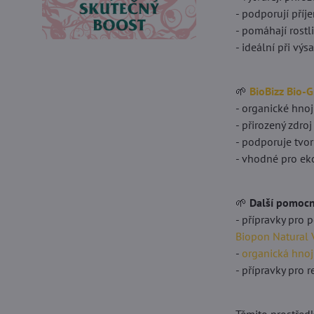
- podporují příj
- pomáhají rost
- ideální při vý
🌱
BioBizz Bio-
- organické hnoj
- přirozený zdroj
- podporuje tvor
- vhodné pro ek
🌱
Další pomocn
- přípravky pro 
Biopon Natural
-
organická hnoj
- přípravky pro 