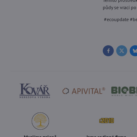
Těmito prostředk
půdy se vrací po
#ecoupdate #be
Facebook
Twitter