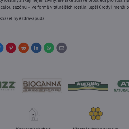
y rostliny získají nejen živiny, ale také zdravé prostředí pro růst
 celou sezónu – ve formě vitálnějších rostlin, lepší úrody i menš
zraseliny #zdravapuda
Bluesky
Pinterest
Reddit
LinkedIn
WhatsApp
E-
mail