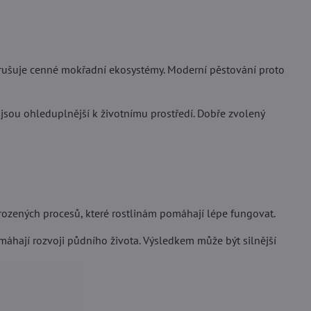
 narušuje cenné mokřadní ekosystémy. Moderní pěstování proto
 jsou ohleduplnější k životnímu prostředí. Dobře zvolený
řirozených procesů, které rostlinám pomáhají lépe fungovat.
máhají rozvoji půdního života. Výsledkem může být silnější
Milča
Anonym
Hodnocení:
5
/