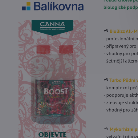
biologické podp
🌱
BioBizz All-M
- profesionální 
- připravený pr
- vhodný pro pok
- šetrnější alte
🌱
Turbo Půdní 
- komplexní péč
- podporuje akt
- zlepšuje stru
- vhodný pro záh
🌱
Mykorhizní 
- vytvářejí přiro