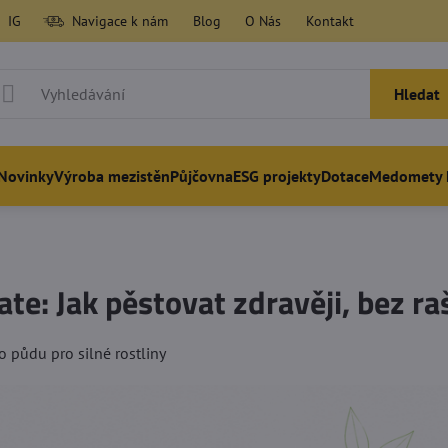
IG
Navigace k nám
Blog
O Nás
Kontakt
Hledat
Novinky
Výroba mezistěn
Půjčovna
ESG projekty
Dotace
Medomety 
te: Jak pěstovat zdravěji, bez ra
o půdu pro silné rostliny