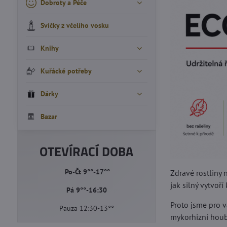
Dobroty a Péče
Svíčky z včelího vosku
Knihy
Kuřácké potřeby
Dárky
Bazar
OTEVÍRACÍ DOBA
Po-Čt 9°°-17°°
Zdravé rostliny 
jak silný vytvoř
Pá 9°°-16:30
Proto jsme pro v
Pauza 12:30-13°°
mykorhizní houb