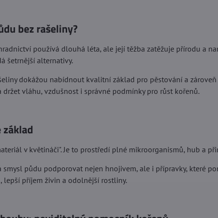
půdu bez rašeliny?
hradnictví používá dlouhá léta, ale její těžba zatěžuje přírodu a
dá šetrnější alternativy.
šeliny dokážou nabídnout kvalitní základ pro pěstování a zároveň
 držet vláhu, vzdušnost i správné podmínky pro růst kořenů.
e základ
ateriál v květináči". Je to prostředí plné mikroorganismů, hub a p
 smysl půdu podporovat nejen hnojivem, ale i přípravky, které po
lepší příjem živin a odolnější rostliny.
mrkovská
Anonym
Hodnocení:
Hodnocení:
5
5
/
/